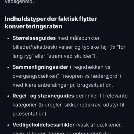
vedligehold.
Indholdstyper der faktisk flytter
konverteringsraten
Størrelsesguides
med målepunkter,
billeder/tekstbeskrivelser og typiske fejl (fx “for
lang ryg” eller “stram ved skulder”).
Sammenligningssider
(“regndækken vs
overgangsdækken”, “neopren vs lædergjord”)
med klare anbefalinger pr. brugssituation.
Regel- og stævneguides
der linker til relevante
kategorier (bidregler, sikkerhedskrav, udstyr til
præsentation).
Vedligeholdelsesartikler
(vask af dækkener,
pleje af læder, tørring og opbevaring) der