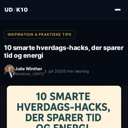
UD
/
K10
INSPIRATION & PRAKTISKE TIPS
10 smarte hverdags-hacks, der sparer
tid og energi
Julie Winther
3. juli 2025
5 min læsning
Redaktør, UDK10