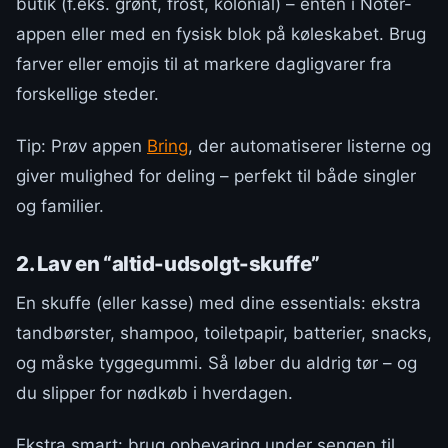
butik (f.eks. grønt, frost, kolonial) – enten i Noter-
appen eller med en fysisk blok på køleskabet. Brug
farver eller emojis til at markere dagligvarer fra
forskellige steder.
Tip: Prøv appen
Bring
, der automatiserer listerne og
giver mulighed for deling – perfekt til både singler
og familier.
2. Lav en “altid-udsolgt-skuffe”
En skuffe (eller kasse) med dine essentials: ekstra
tandbørster, shampoo, toiletpapir, batterier, snacks,
og måske tyggegummi. Så løber du aldrig tør – og
du slipper for nødkøb i hverdagen.
Ekstra smart: brug opbevaring under sengen til